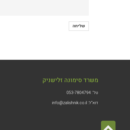
משרד סימונה זלישניק
טל': 053-7804794
דוא"ל: info@zalishnik.co.il
גלילה