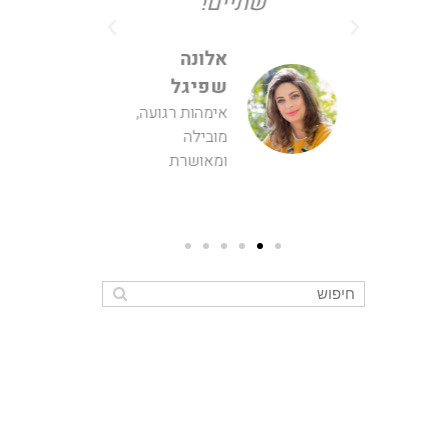
 גדלה
שתיים!
כמו ש
נחת
הכפלתי ה
אלונה
ת!"
הליווי
שפיגל
אימהות רגועה,
מובילה
 מדליון
ומאושרת
אירגונים