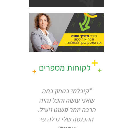
ווק
"קיבלתי בטחון במה
"הגעתי
יותר,
שאני עושה והכל נהיה
תסכול ג
תר
הרבה יותר פשוט ויעיל.
לקוחות
תי
ההכנסה שלי גדלה פי
עבודה אב