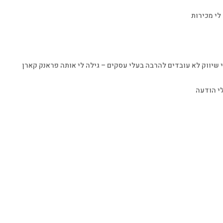
מחירים, הרווחיות
אייל פנחסי
ואני אפילו נה
לי מכירות
זהות מותגים
מהשיווק ומכירו
ואריזה
שיווק לא עובדים להרבה בעלי עסקים – גילה לי אותה פראנק קארן
סיוון
יועצת 
י הודעה