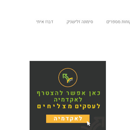
וחות מספרים
סימונה זלישניק
דברו איתי