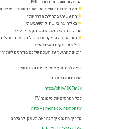
הפעולות שעשיתי כחברת BNI
מה העקרונות שאני מישמת בר שנים שמיצרים 
מה עשיתי בתחילת הדרך שלי
באיזה ערוצי שיווק השתמשתי
מה הדבר הכי חושב שהשיווק צריך לייצר
ומה הסיבה העיקרית שבגלל משפכים ותהליכי 
גדול המשווקים האמרקאים.
רוצים להתיעץ על העסק שלכם מוזמנים לשלוח ל
רוצה להתייעץ איתי או אם הצוות שלי
הרשם פה בקישור
http://bit.ly/3jGFm6x
לכל הפרקים של סימונה TV
http://simona.co.il/simonatv
מדריך מתנה איך לכוון את העסק להצלחה
http://bit.ly/2MXETRw