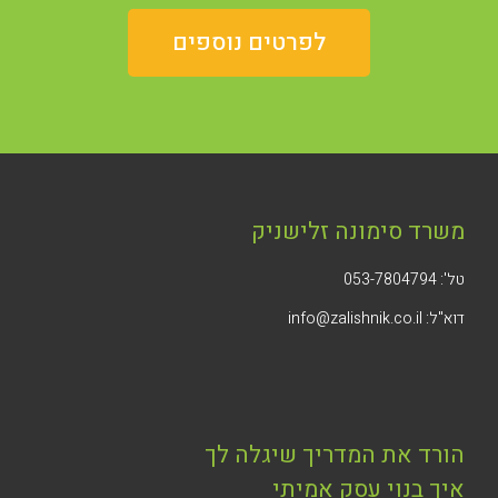
לפרטים נוספים
משרד סימונה זלישניק
טל': 053-7804794
דוא"ל: info@zalishnik.co.il
הורד את המדריך שיגלה לך
איך בנוי עסק אמיתי