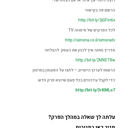
רוצה להתייעץ איתי או אם הצוות שלי
הרשם פה בקישור
http://bit.ly/3jGFm6x
לכל הפרקים של סימונה TV
http://simona.co.il/simonatv
מדריך מתנה איך לכוון את העסק להצלחה
http://bit.ly/2MXETRw
הרשמו לערוץ היוטיוב – לחצו על הפעמון בסרטון
כדי לקבל עדכונים בכל פעם שיוצא פרק חדש
http://bit.ly/3rKMLo7
עלתה לך שאלה במהלך הפרק?
תגיב כאן בתגובות