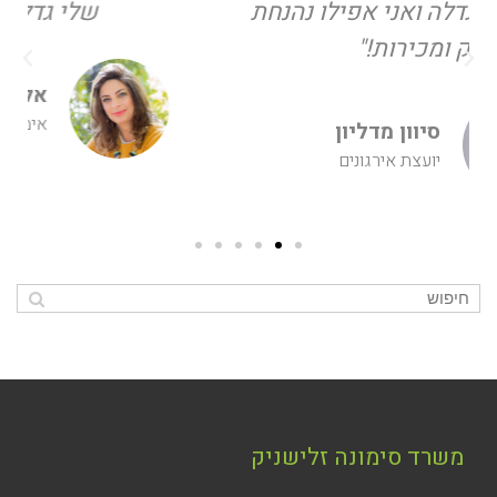
שלי גדלה פי שתיים!
אלונה שפיגל
אימהות רגועה, מובילה ומאושרת
משרד סימונה זלישניק