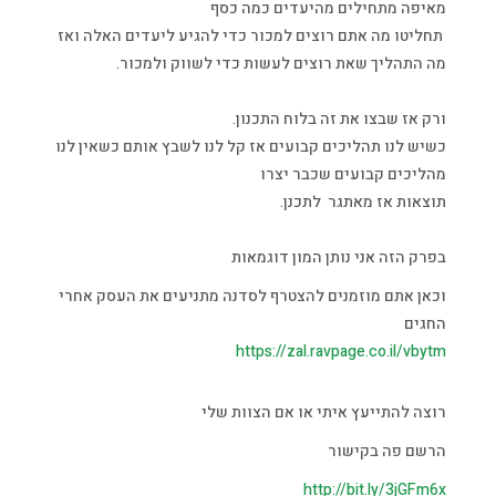
מאיפה מתחילים מהיעדים כמה כסף
תחליטו מה אתם רוצים למכור כדי להגיע ליעדים האלה ואז
מה התהליך שאת רוצים לעשות כדי לשווק ולמכור.
ורק אז שבצו את זה בלוח התכנון.
כשיש לנו תהליכים קבועים אז קל לנו לשבץ אותם כשאין לנו
מהליכים קבועים שכבר יצרו
תוצאות אז מאתגר לתכנן.
בפרק הזה אני נותן המון דוגמאות
וכאן אתם מוזמנים להצטרף לסדנה מתניעים את העסק אחרי
החגים
https://zal.ravpage.co.il/vbytm
רוצה להתייעץ איתי או אם הצוות שלי
הרשם פה בקישור
http://bit.ly/3jGFm6x